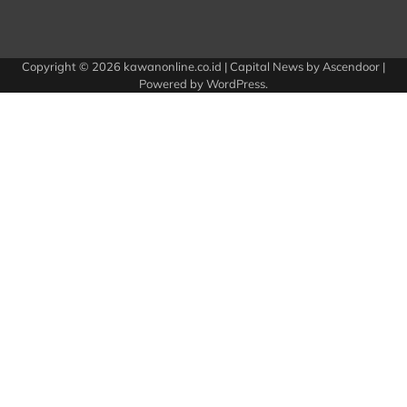
Copyright © 2026
kawanonline.co.id
| Capital News by
Ascendoor
|
Powered by
WordPress
.