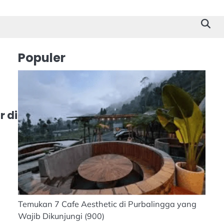
Cilacap
Tokoh
Suk
Stor
Populer
 di
Temukan 7 Cafe Aesthetic di Purbalingga yang
Wajib Dikunjungi
(900)