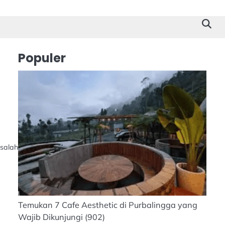
Cilacap
Tokoh
Suk
Stor
Populer
n
 salah
Temukan 7 Cafe Aesthetic di Purbalingga yang
Wajib Dikunjungi
(902)