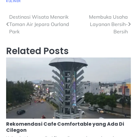
KULINER
Navigasi
Destinasi Wisata Menarik
Membuka Usaha
Taman Air Jepara Ourland
Layanan Bersih-
pos
Park
Bersih
Related Posts
Rekomendasi Cafe Comfortable yang Ada Di
Cilegon