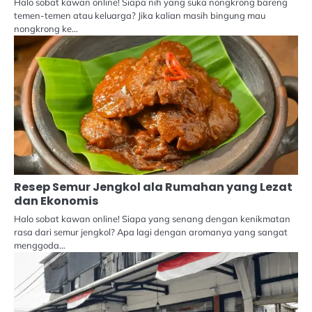
Halo sobat kawan online! Siapa nih yang suka nongkrong bareng
temen-temen atau keluarga? Jika kalian masih bingung mau
nongkrong ke…
Resep Semur Jengkol ala Rumahan yang Lezat
dan Ekonomis
Halo sobat kawan online! Siapa yang senang dengan kenikmatan
rasa dari semur jengkol? Apa lagi dengan aromanya yang sangat
menggoda…