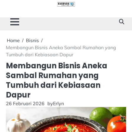
Skip
to
Cilacap
Tokoh
Sukses
content
Story
Home
Bisnis
Membangun Bisnis Aneka Sambal Rumahan yang
Tumbuh dari Kebiasaan Dapur
Membangun Bisnis Aneka
Sambal Rumahan yang
Tumbuh dari Kebiasaan
Dapur
26 Februari 2026
by
Erlyn