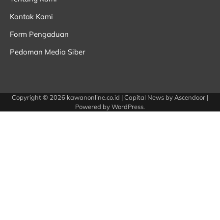
Kontak Kami
Form Pengaduan
Pedoman Media Siber
Copyright © 2026
kawanonline.co.id
| Capital News by
Ascendoor
|
Powered by
WordPress
.