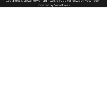
Copyright © 2026
kawanonline.co.id
| Capital News by
Ascendoor
|
Powered by
WordPress
.