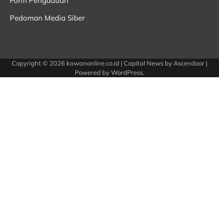
Form Pengaduan
Pedoman Media Siber
Copyright © 2026
kawanonline.co.id
| Capital News by
Ascendoor
|
Powered by
WordPress
.