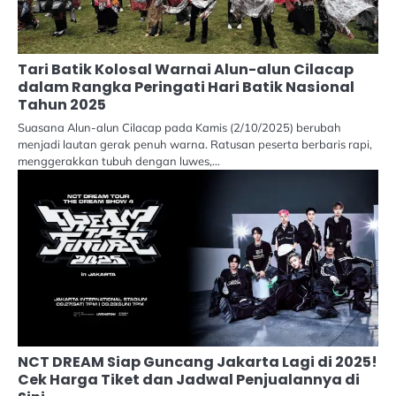
Tari Batik Kolosal Warnai Alun-alun Cilacap
dalam Rangka Peringati Hari Batik Nasional
Tahun 2025
Suasana Alun-alun Cilacap pada Kamis (2/10/2025) berubah
menjadi lautan gerak penuh warna. Ratusan peserta berbaris rapi,
menggerakkan tubuh dengan luwes,…
NCT DREAM Siap Guncang Jakarta Lagi di 2025!
Cek Harga Tiket dan Jadwal Penjualannya di