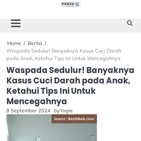
Skip
to
Cilacap
Tokoh
Sukses
content
Story
Home
Berita
Waspada Sedulur! Banyaknya Kasus Cuci Darah
pada Anak, Ketahui Tips Ini Untuk Mencegahnya
Waspada Sedulur! Banyaknya
Kasus Cuci Darah pada Anak,
Ketahui Tips Ini Untuk
Mencegahnya
8 September 2024
by
Yogie