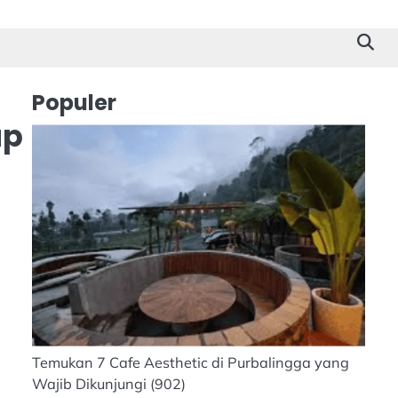
Cilacap
Tokoh
Suk
Stor
Populer
ap
Temukan 7 Cafe Aesthetic di Purbalingga yang
Wajib Dikunjungi
(902)