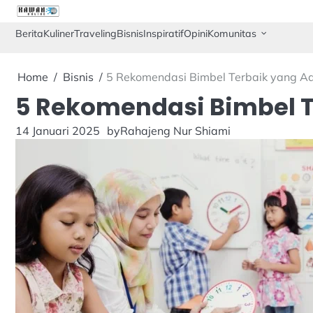
Skip
to
Berita
Kuliner
Traveling
Bisnis
Inspiratif
Opini
Komunitas
content
Home
Bisnis
5 Rekomendasi Bimbel Terbaik yang Ad
5 Rekomendasi Bimbel T
14 Januari 2025
by
Rahajeng Nur Shiami