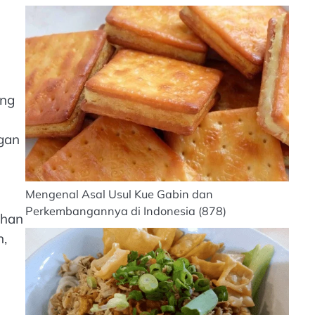
ang
gan
Mengenal Asal Usul Kue Gabin dan
Perkembangannya di Indonesia
(878)
ihan
n,