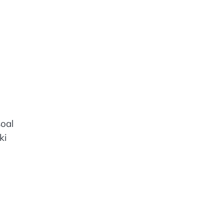
soal
ki