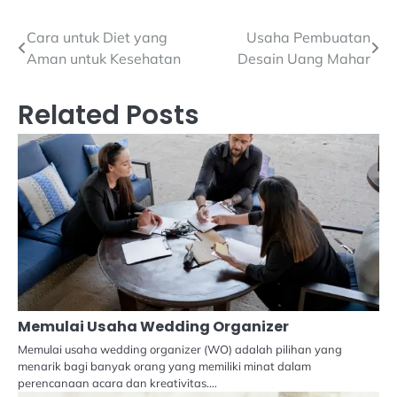
Navigasi
Cara untuk Diet yang
Usaha Pembuatan
Aman untuk Kesehatan
Desain Uang Mahar
pos
Related Posts
Memulai Usaha Wedding Organizer
Memulai usaha wedding organizer (WO) adalah pilihan yang
menarik bagi banyak orang yang memiliki minat dalam
perencanaan acara dan kreativitas.…