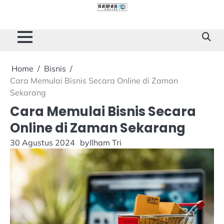
Skip
to
Cilacap
Tokoh
Sukses
content
Story
Home
Bisnis
Cara Memulai Bisnis Secara Online di Zaman
Sekarang
Cara Memulai Bisnis Secara
Online di Zaman Sekarang
30 Agustus 2024
by
Ilham Tri