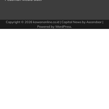
Copyright © 2026
kawanonline.co.id
| Capital News by
Ascendoor
|
Powered by
WordPress
.