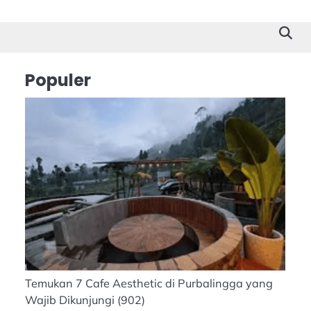
Cilacap
Tokoh
Suk
Stor
Populer
Temukan 7 Cafe Aesthetic di Purbalingga yang
Wajib Dikunjungi
(902)