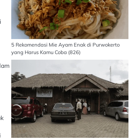
i
5 Rekomendasi Mie Ayam Enak di Purwokerto
yang Harus Kamu Coba
(826)
alam
ak
i