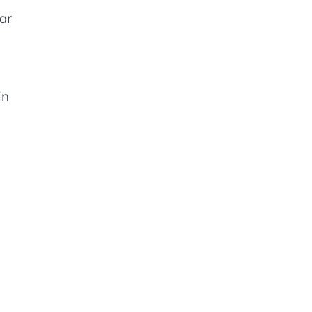
ar
in