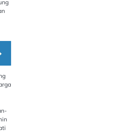
rung
an
ng
arga
an-
min
ati