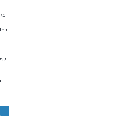
isa
tan
asa
u