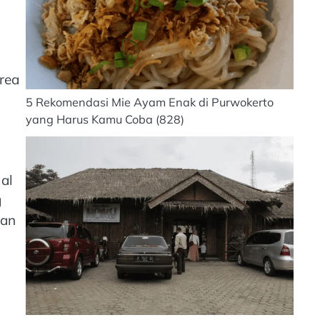
rea
5 Rekomendasi Mie Ayam Enak di Purwokerto
yang Harus Kamu Coba
(828)
al
g
man