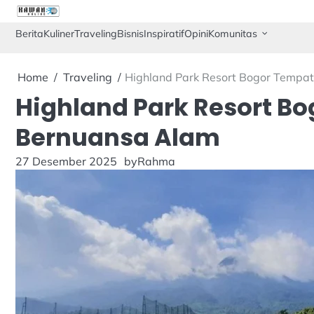
Skip
to
Berita
Kuliner
Traveling
Bisnis
Inspiratif
Opini
Komunitas
content
Home
Traveling
Highland Park Resort Bogor Tempa
Highland Park Resort B
Bernuansa Alam
27 Desember 2025
by
Rahma