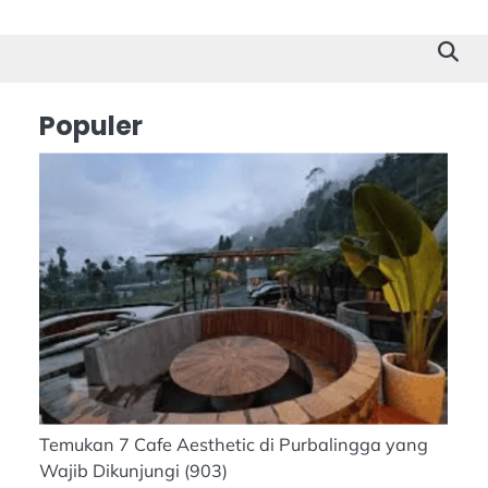
Cilacap
Tokoh
Suk
Stor
Populer
Temukan 7 Cafe Aesthetic di Purbalingga yang
Wajib Dikunjungi
(903)