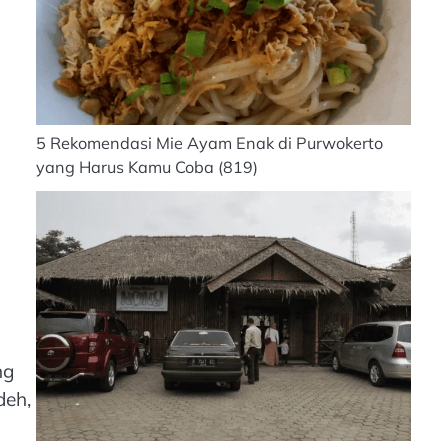
5 Rekomendasi Mie Ayam Enak di Purwokerto
yang Harus Kamu Coba
(819)
ng
deh,