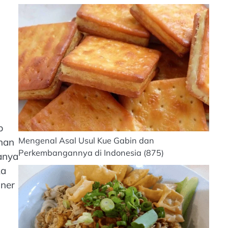
b
Mengenal Asal Usul Kue Gabin dan
anan
Perkembangannya di Indonesia
(875)
anya
ka
iner