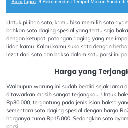
Baca Juga :
9 Rekomendasi Tempat Makan Sunda di B
Untuk pilihan soto, kamu bisa memilih soto aya
bahkan soto daging spesial yang tentu saja bak
dengan ketupat, potongan daging yang melimpa
lidah kamu. Kalau kamu suka soto dengan berba
lezat dari soto dan bakso dalam satu porsi ini pa
Harga yang Terjang
Walaupun warung ini sudah berdiri sejak lama d
ditawarkan masih sangat terjangkau. Untuk bak
Rp30.000, tergantung pada jenis isian bakso yan
sementara soto daging spesial dengan harga Rp
harganya cuma Rp15.000. Sedangkan soto ayam 
porsi.