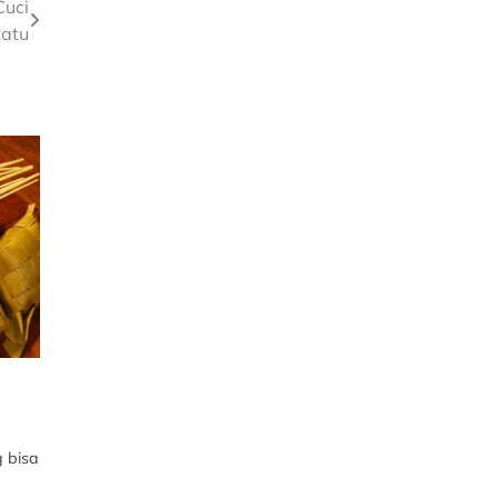
Cuci
atu
g bisa