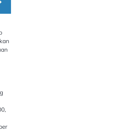
p
akan
uan
ng
00,
per