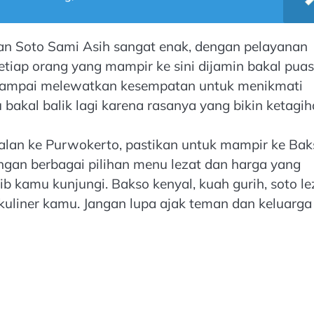
 dan Soto Sami Asih sangat enak, dengan pelayanan
tiap orang yang mampir ke sini dijamin bakal puas
n sampai melewatkan kesempatan untuk menikmati
bakal balik lagi karena rasanya yang bikin ketagih
-jalan ke Purwokerto, pastikan untuk mampir ke Bak
ngan berbagai pilihan menu lezat dan harga yang
b kamu kunjungi. Bakso kenyal, kuah gurih, soto le
kuliner kamu. Jangan lupa ajak teman dan keluarga