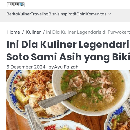
Skip
to
Berita
Kuliner
Traveling
Bisnis
Inspiratif
Opini
Komunitas
content
Home
Kuliner
Ini Dia Kuliner Legendaris di Purwoker
Ini Dia Kuliner Legendar
Soto Sami Asih yang Bik
6 Desember 2024
by
Ayu Faizah