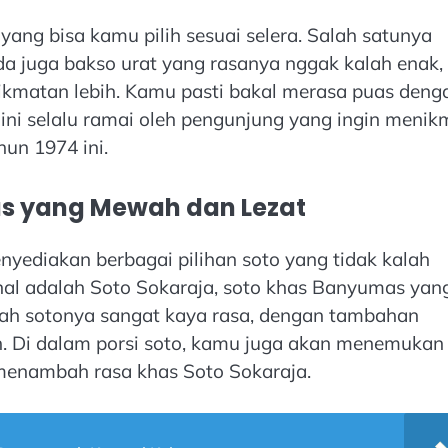
ng bisa kamu pilih sesuai selera. Salah satunya
da juga bakso urat yang rasanya nggak kalah enak, 
ikmatan lebih. Kamu pasti bakal merasa puas deng
ini selalu ramai oleh pengunjung yang ingin menik
un 1974 ini.
s yang Mewah dan Lezat
nyediakan berbagai pilihan soto yang tidak kalah
nal adalah Soto Sokaraja, soto khas Banyumas yan
ah sotonya sangat kaya rasa, dengan tambahan
. Di dalam porsi soto, kamu juga akan menemukan
menambah rasa khas Soto Sokaraja.