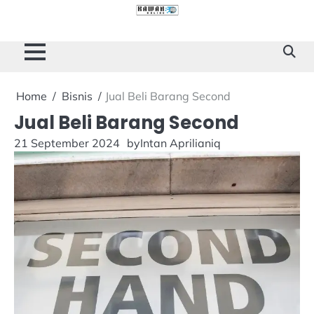
Skip
to
Cilacap
Tokoh
Sukses
content
Story
Home
Bisnis
Jual Beli Barang Second
Jual Beli Barang Second
21 September 2024
by
Intan Aprilianiq