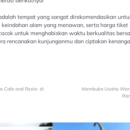
nerasi berikutnya!
n adalah tempat yang sangat direkomendasikan untu
u, keindahan alam yang menawan, serta harga tiket
 cocok untuk menghabiskan waktu berkualitas ber
egera rencanakan kunjunganmu dan ciptakan kenang
ja Cafe and Resto di
Membuka Usaha War
Ra