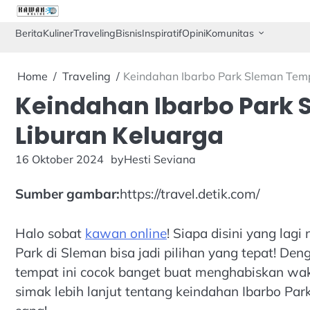
Skip
to
Berita
Kuliner
Traveling
Bisnis
Inspiratif
Opini
Komunitas
content
Home
Traveling
Keindahan Ibarbo Park Sleman Temp
Keindahan Ibarbo Park 
Liburan Keluarga
16 Oktober 2024
by
Hesti Seviana
Sumber gambar:
https://travel.detik.com/
Halo sobat
kawan online
! Siapa disini yang lagi
Park di Sleman bisa jadi pilihan yang tepat! Den
tempat ini cocok banget buat menghabiskan wakt
simak lebih lanjut tentang keindahan Ibarbo Par