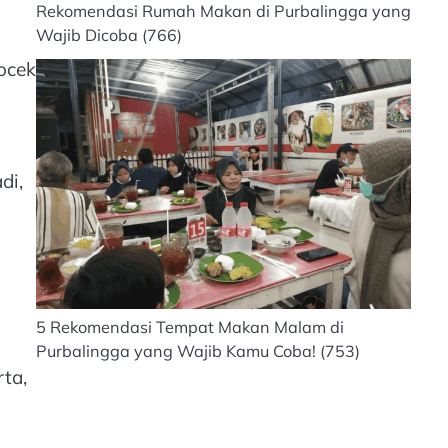
Rekomendasi Rumah Makan di Purbalingga yang
Wajib Dicoba
(766)
ocek
di,
5 Rekomendasi Tempat Makan Malam di
Purbalingga yang Wajib Kamu Coba!
(753)
ta,