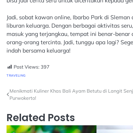
bisa jadi cerita seru untuk diceritakan kepada ge
Jadi, sobat kawan online, Ibarbo Park di Slema
liburan keluarga. Dengan berbagai aktivitas ser
masuk yang terjangkau, tempat ini benar-benar
orang-orang tercinta. Jadi, tunggu apa lagi? S
indah bersama keluarga!
Post Views:
397
TRAVELING
Navigasi
Menikmati Kuliner Khas Bali Ayam Betutu di Langit Sen
Purwokerto!
pos
Related Posts