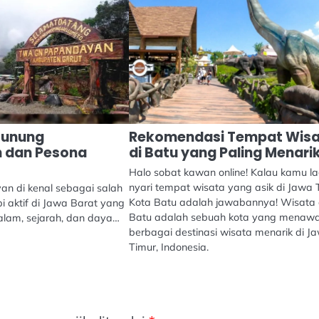
Gunung
Rekomendasi Tempat Wis
 dan Pesona
di Batu yang Paling Menari
Halo sobat kawan online! Kalau kamu la
nyari tempat wisata yang asik di Jawa 
n di kenal sebagai salah
Kota Batu adalah jawabannya! Wisata 
i aktif di Jawa Barat yang
Batu adalah sebuah kota yang menaw
 alam, sejarah, dan daya…
berbagai destinasi wisata menarik di J
Timur, Indonesia.