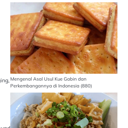
Mengenal Asal Usul Kue Gabin dan
ing,
Perkembangannya di Indonesia
(880)