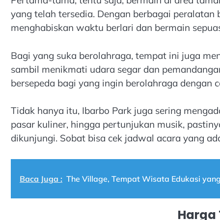
Pertama-tama, tentu saja, bermain di area tama
yang telah tersedia. Dengan berbagai peralatan
menghabiskan waktu berlari dan bermain sepua
Bagi yang suka berolahraga, tempat ini juga men
sambil menikmati udara segar dan pemandangan hi
bersepeda bagi yang ingin berolahraga dengan ca
Tidak hanya itu, Ibarbo Park juga sering mengadak
pasar kuliner, hingga pertunjukan musik, past
dikunjungi. Sobat bisa cek jadwal acara yang ad
Baca Juga :
The Village, Tempat Wisata Edukasi ya
Harga 