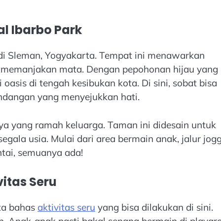
l Ibarbo Park
 di Sleman, Yogyakarta. Tempat ini menawarkan
ap memanjakan mata. Dengan pepohonan hijau yang
oasis di tengah kesibukan kota. Di sini, sobat bisa
dangan yang menyejukkan hati.
ya yang ramah keluarga. Taman ini didesain untuk
ala usia. Mulai dari area bermain anak, jalur jogg
tai, semuanya ada!
vitas Seru
ita bahas
aktivitas seru
yang bisa dilakukan di sini.