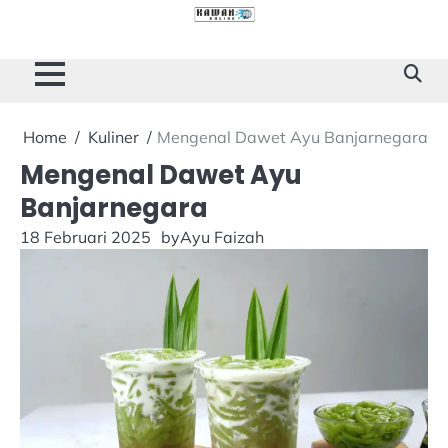
Skip
to
Cilacap
Tokoh
Sukses
content
Story
Home
Kuliner
Mengenal Dawet Ayu Banjarnegara
Mengenal Dawet Ayu
Banjarnegara
18 Februari 2025
by
Ayu Faizah