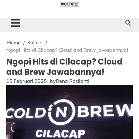
Skip
to
Cilacap
Tokoh
Sukses
content
Story
Home
Kuliner
Ngopi Hits di Cilacap? Cloud and Brew Jawabannya!
Ngopi Hits di Cilacap? Cloud
and Brew Jawabannya!
15 Februari 2025
by
Rena Roslianti