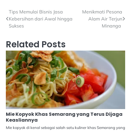
Navigasi
Tips Memulai Bisnis Jasa
Menikmati Pesona
Kebersihan dari Awal hingga
Alam Air Terjun
pos
Sukses
Minanga
Related Posts
Mie Kopyok Khas Semarang yang Terus Dijaga
Keasliannya
Mie kopyok di kenal sebagai salah satu kuliner khas Semarang yang