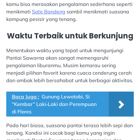
kamu bisa merasakan pengalaman sederhana seperti
menikmati
Sate Bandeng
sambil menikmati suasana
kampung pesisir yang tenang.
Waktu Terbaik untuk Berkunjung
Menentukan waktu yang tepat untuk mengunjungi
Pantai Sawarna akan sangat memengaruhi
pengalaman liburanmu. Musim kemarau sering
menjadi pilihan favorit karena cuaca cenderung cerah
dan ombak lebih bersahabat untuk berbagai aktivitas.
Baca Juga :
Gunung Lewotobi, Si
“Kembar” Laki‑Laki dan Perempuan
di Flores
Pada hari biasa, suasana pantai terasa lebih sepi dan
tenang. Kondisi ini cocok bagi kamu yang ingin