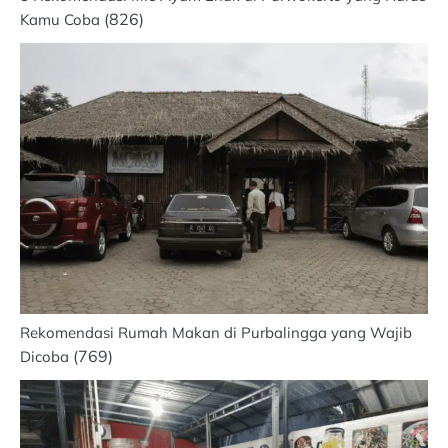
(826)
Kamu Coba
Rekomendasi Rumah Makan di Purbalingga yang Wajib
(769)
Dicoba