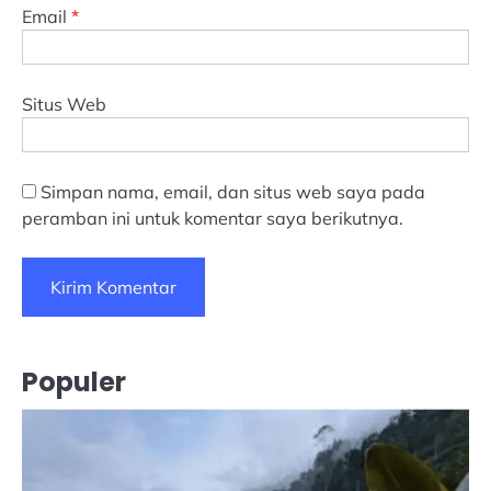
Email
*
Situs Web
Simpan nama, email, dan situs web saya pada
peramban ini untuk komentar saya berikutnya.
Populer