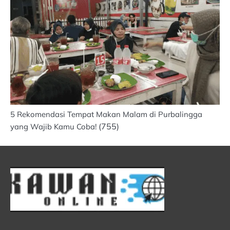
5 Rekomendasi Tempat Makan Malam di Purbalingga
(755)
yang Wajib Kamu Coba!