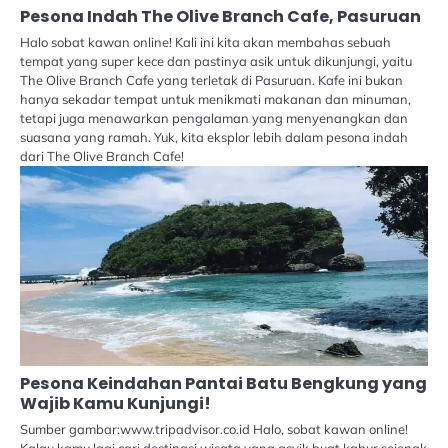
Pesona Indah The Olive Branch Cafe, Pasuruan
Halo sobat kawan online! Kali ini kita akan membahas sebuah
tempat yang super kece dan pastinya asik untuk dikunjungi, yaitu
The Olive Branch Cafe yang terletak di Pasuruan. Kafe ini bukan
hanya sekadar tempat untuk menikmati makanan dan minuman,
tetapi juga menawarkan pengalaman yang menyenangkan dan
suasana yang ramah. Yuk, kita eksplor lebih dalam pesona indah
dari The Olive Branch Cafe!
Pesona Keindahan Pantai Batu Bengkung yang
Wajib Kamu Kunjungi!
Sumber gambar:www.tripadvisor.co.id Halo, sobat kawan online!