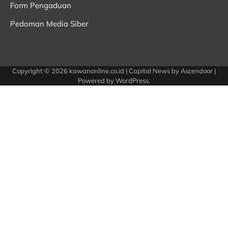
Form Pengaduan
Pedoman Media Siber
Copyright © 2026
kawanonline.co.id
| Capital News by
Ascendoor
|
Powered by
WordPress
.