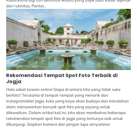
Kalau kamu lagi cari destinasi wisata yang asyik buat kabur sejenak
dari rutinitas, Pantai…
Rekomendasi Tempat Spot Foto Terbaik di
Jogja
Halo sobat kawan online! Siapa di antara kita yang tidak suka
berfoto? Terutama di tempat-tempat yang menarik dan
instagramable! Jogja, kota yang kaya akan budaya dan keindahan
alam, menawarkan banyak spot foto yang sayang untuk
dilewatkan. Dalam artikel kali ini, kita akan membahas beberapa
rekomendasi tempat spot foto di Jogja yang tentunya asik untuk
dikunjungi. Siapkan kamera dan jangan lupa senyummu!