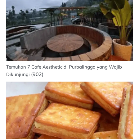
Temukan 7 Cafe Aesthetic di Purbalingga yang Wajib
(902)
Dikunjungi