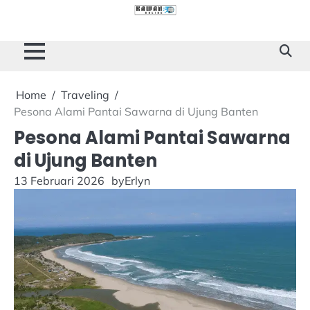
Skip
to
Cilacap
Tokoh
Sukses
content
Story
Home
Traveling
Pesona Alami Pantai Sawarna di Ujung Banten
Pesona Alami Pantai Sawarna
di Ujung Banten
13 Februari 2026
by
Erlyn