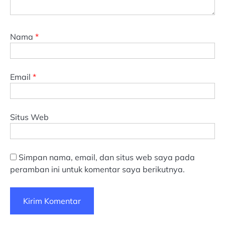
Nama
*
Email
*
Situs Web
Simpan nama, email, dan situs web saya pada
peramban ini untuk komentar saya berikutnya.