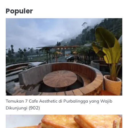
Populer
Temukan 7 Cafe Aesthetic di Purbalingga yang Wajib
(902)
Dikunjungi