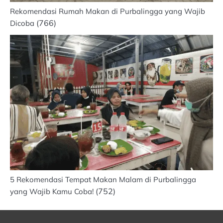
Rekomendasi Rumah Makan di Purbalingga yang Wajib
(766)
Dicoba
5 Rekomendasi Tempat Makan Malam di Purbalingga
(752)
yang Wajib Kamu Coba!