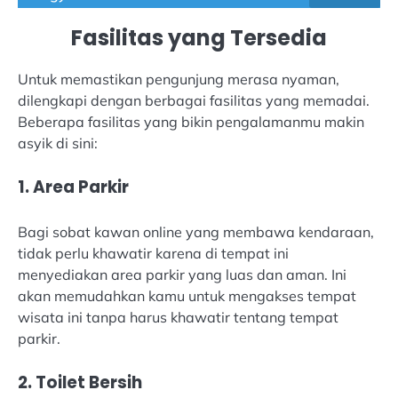
Fasilitas yang Tersedia
Untuk memastikan pengunjung merasa nyaman,
dilengkapi dengan berbagai fasilitas yang memadai.
Beberapa fasilitas yang bikin pengalamanmu makin
asyik di sini:
1. Area Parkir
Bagi sobat kawan online yang membawa kendaraan,
tidak perlu khawatir karena di tempat ini
menyediakan area parkir yang luas dan aman. Ini
akan memudahkan kamu untuk mengakses tempat
wisata ini tanpa harus khawatir tentang tempat
parkir.
2. Toilet Bersih