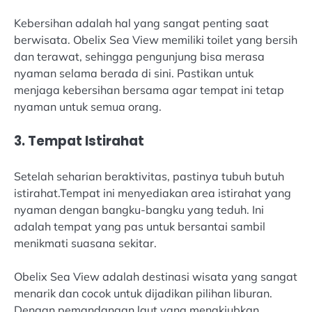
Kebersihan adalah hal yang sangat penting saat
berwisata. Obelix Sea View memiliki toilet yang bersih
dan terawat, sehingga pengunjung bisa merasa
nyaman selama berada di sini. Pastikan untuk
menjaga kebersihan bersama agar tempat ini tetap
nyaman untuk semua orang.
3. Tempat Istirahat
Setelah seharian beraktivitas, pastinya tubuh butuh
istirahat.Tempat ini menyediakan area istirahat yang
nyaman dengan bangku-bangku yang teduh. Ini
adalah tempat yang pas untuk bersantai sambil
menikmati suasana sekitar.
Obelix Sea View adalah destinasi wisata yang sangat
menarik dan cocok untuk dijadikan pilihan liburan.
Dengan pemandangan laut yang menakjubkan,