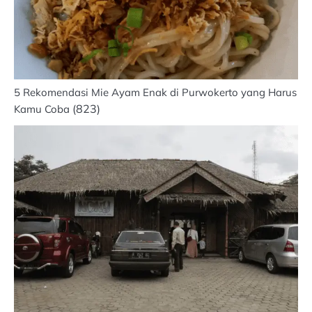
5 Rekomendasi Mie Ayam Enak di Purwokerto yang Harus
(823)
Kamu Coba