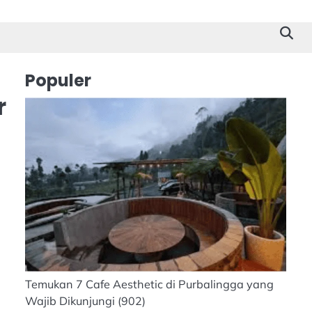
Cilacap
Tokoh
Suk
Stor
Populer
r
Temukan 7 Cafe Aesthetic di Purbalingga yang
Wajib Dikunjungi
(902)