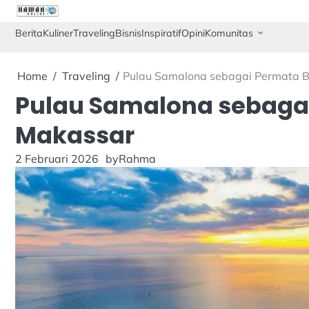
Skip
to
Berita
Kuliner
Traveling
Bisnis
Inspiratif
Opini
Komunitas
content
Home
Traveling
Pulau Samalona sebagai Permata Ba
Pulau Samalona sebagai 
Makassar
2 Februari 2026
by
Rahma