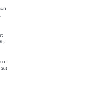
ari
.
ut
isi
u di
laut