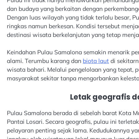
dan budaya yang berkaitan dengan perkembanga
Dengan luas wilayah yang tidak terlalu besar,
ringkas namun berkesan. Kondisi tersebut menj
destinasi wisata berkelanjutan yang tetap menj
Keindahan Pulau Samalona semakin menarik perh
alami. Terumbu karang dan
biota laut
di sekitar
wisata bahari. Melalui pengelolaan yang tepat,
masyarakat sekitar tanpa mengorbankan kelesta
Letak geografis 
Pulau Samalona berada di sebelah barat Kota Ma
Pantai Losari. Secara geografis, pulau ini terlet
pelayaran penting sejak lama. Kedudukannya y
jangkau oleh wisatawan lokal maupun luar daer