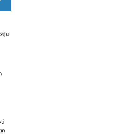
keju
n
ti
an