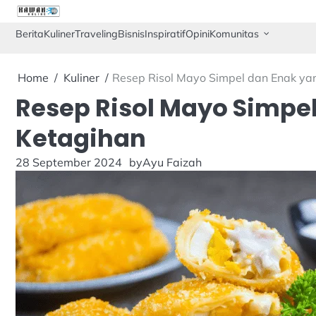
Skip
to
Berita
Kuliner
Traveling
Bisnis
Inspiratif
Opini
Komunitas
content
Home
Kuliner
Resep Risol Mayo Simpel dan Enak yan
Resep Risol Mayo Simpel
Ketagihan
28 September 2024
by
Ayu Faizah