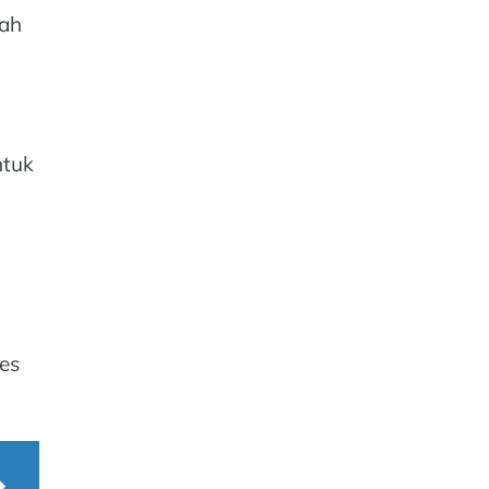
kah
ntuk
es