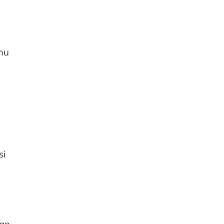
amu
si
ian