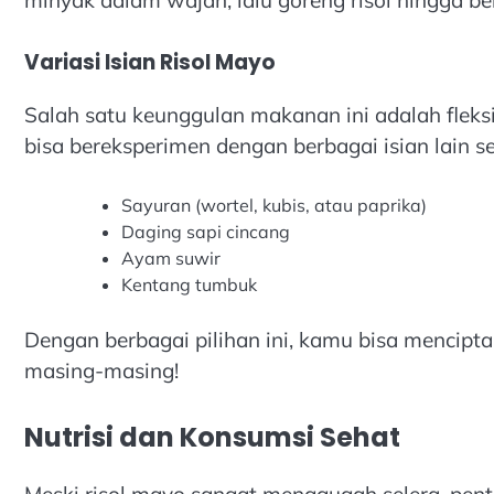
minyak dalam wajan, lalu goreng risol hingga b
Variasi Isian Risol Mayo
Salah satu keunggulan makanan ini adalah fleksib
bisa bereksperimen dengan berbagai isian lain se
Sayuran (wortel, kubis, atau paprika)
Daging sapi cincang
Ayam suwir
Kentang tumbuk
Dengan berbagai pilihan ini, kamu bisa mencipta
masing-masing!
Nutrisi dan Konsumsi Sehat
Meski risol mayo sangat menggugah selera, pen