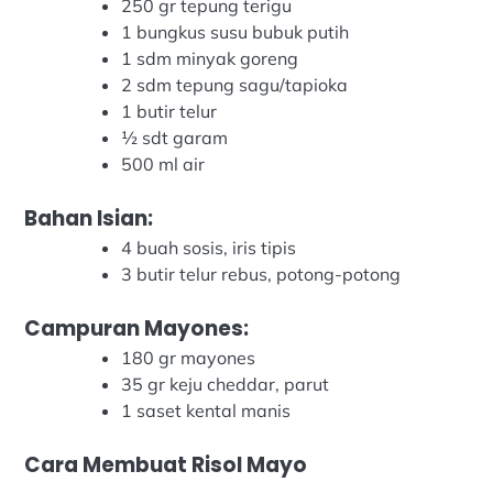
250 gr tepung terigu
1 bungkus susu bubuk putih
1 sdm minyak goreng
2 sdm tepung sagu/tapioka
1 butir telur
½ sdt garam
500 ml air
Bahan Isian:
4 buah sosis, iris tipis
3 butir telur rebus, potong-potong
Campuran Mayones:
180 gr mayones
35 gr keju cheddar, parut
1 saset kental manis
Cara Membuat Risol Mayo