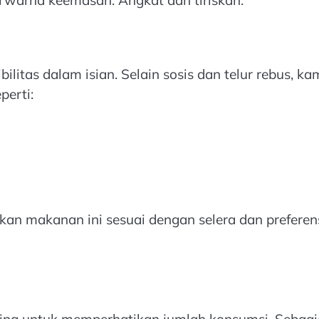
erwarna keemasan. Angkat dan tiriskan.
ilitas dalam isian. Selain sosis dan telur rebus, k
perti:
kan makanan ini sesuai dengan selera dan preferen
ting untuk memperhatikan jumlah konsumsi. Sebag