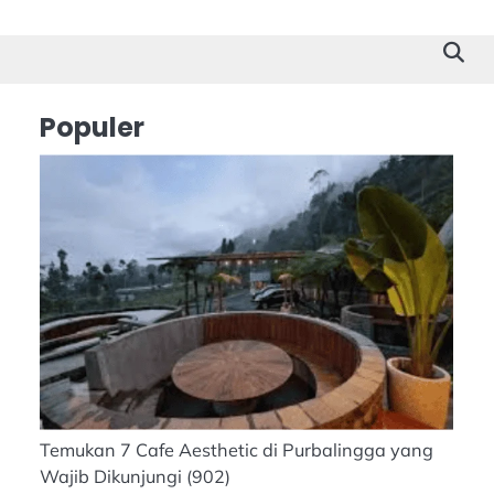
Cilacap
Tokoh
Suk
Stor
Populer
Temukan 7 Cafe Aesthetic di Purbalingga yang
Wajib Dikunjungi
(902)