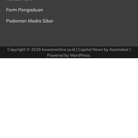
Form Pengaduan
Pedoman Media Siber
Copyright © 2026
kawanonline.co.id
| Capital News by
Ascendoor
|
Powered by
WordPress
.