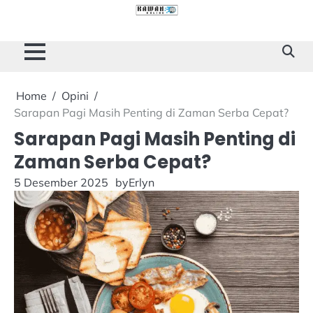
Skip
to
Cilacap
Tokoh
Sukses
content
Story
Home
Opini
Sarapan Pagi Masih Penting di Zaman Serba Cepat?
Sarapan Pagi Masih Penting di
Zaman Serba Cepat?
5 Desember 2025
by
Erlyn