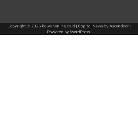
Copyright © 2026
kawanonline.co.id
| Capital News by
Ascendoor
|
Powered by
WordPress
.