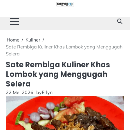
Skip
to
Cilacap
Tokoh
Sukses
content
Story
Home
Kuliner
Sate Rembiga Kuliner Khas Lombok yang Menggugah
Selera
Sate Rembiga Kuliner Khas
Lombok yang Menggugah
Selera
22 Mei 2026
by
Erlyn