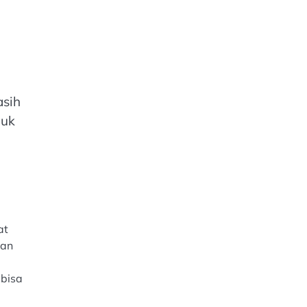
asih
auk
at
dan
 bisa