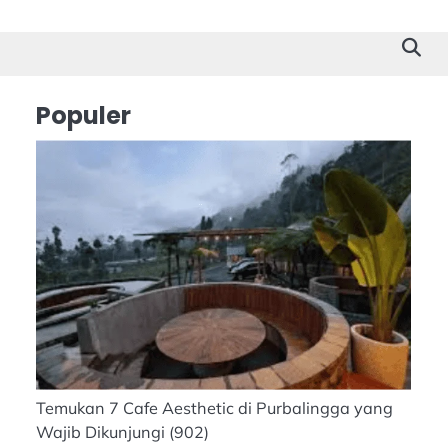
Cilacap
Tokoh
Suk
Stor
Populer
Temukan 7 Cafe Aesthetic di Purbalingga yang
Wajib Dikunjungi
(902)