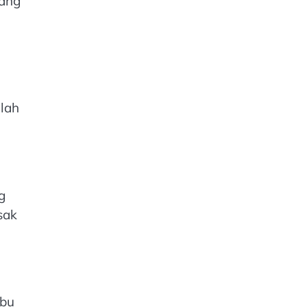
yang
lah
g
sak
mbu