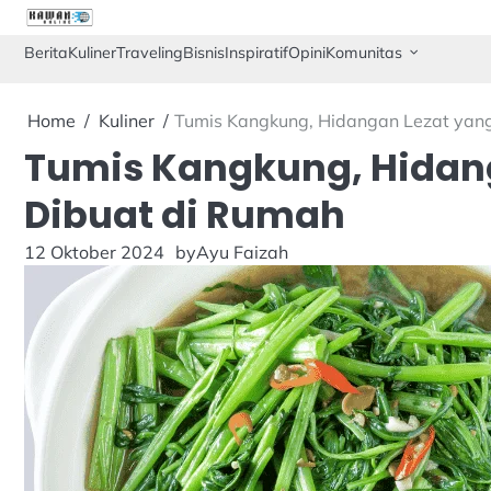
Skip
to
Berita
Kuliner
Traveling
Bisnis
Inspiratif
Opini
Komunitas
content
Home
Kuliner
Tumis Kangkung, Hidangan Lezat yan
Tumis Kangkung, Hidan
Dibuat di Rumah
12 Oktober 2024
by
Ayu Faizah