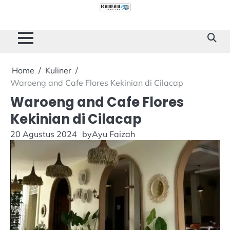
Skip
to
Cilacap
Tokoh
Sukses
content
Story
Home
Kuliner
Waroeng and Cafe Flores Kekinian di Cilacap
Waroeng and Cafe Flores
Kekinian di Cilacap
20 Agustus 2024
by
Ayu Faizah