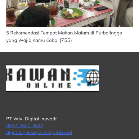
5 Rekomendasi Tempat Makan Malam di Purbalingga
(755)
yang Wajib Kamu Coba!
PT Wivi Digital Inovatif
0812-2600-9042
digitalagensi@wividigital.co.id