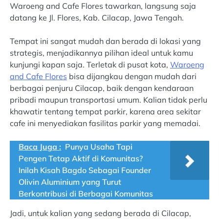
Waroeng and Cafe Flores tawarkan, langsung saja
datang ke Jl. Flores, Kab. Cilacap, Jawa Tengah.
Tempat ini sangat mudah dan berada di lokasi yang
strategis, menjadikannya pilihan ideal untuk kamu
kunjungi kapan saja. Terletak di pusat kota,
Waroeng
and Cafe Flores
bisa dijangkau dengan mudah dari
berbagai penjuru Cilacap, baik dengan kendaraan
pribadi maupun transportasi umum. Kalian tidak perlu
khawatir tentang tempat parkir, karena area sekitar
cafe ini menyediakan fasilitas parkir yang memadai.
Baca Juga :
Punya Usaha Tapi
Pengen Tetap Aktif di Komunitas?
Inilah Kisah Bagdo Sebagai Founder
Olivin Aluminium yang Turut
Berkontribusi di Berbagai Komunitas
Jadi, untuk kalian yang sedang berada di Cilacap,