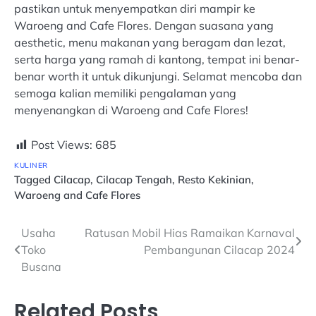
pastikan untuk menyempatkan diri mampir ke
Waroeng and Cafe Flores. Dengan suasana yang
aesthetic, menu makanan yang beragam dan lezat,
serta harga yang ramah di kantong, tempat ini benar-
benar worth it untuk dikunjungi. Selamat mencoba dan
semoga kalian memiliki pengalaman yang
menyenangkan di Waroeng and Cafe Flores!
Post Views:
685
KULINER
Tagged
Cilacap
,
Cilacap Tengah
,
Resto Kekinian
,
Waroeng and Cafe Flores
Navigasi
Usaha
Ratusan Mobil Hias Ramaikan Karnaval
Toko
Pembangunan Cilacap 2024
pos
Busana
Related Posts