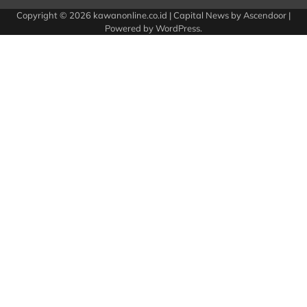
Copyright © 2026
kawanonline.co.id
| Capital News by
Ascendoor
|
Powered by
WordPress
.