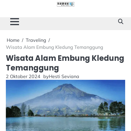
Skip
to
Cilacap
Tokoh
Sukses
content
Story
Home
Traveling
Wisata Alam Embung Kledung Temanggung
Wisata Alam Embung Kledung
Temanggung
2 Oktober 2024
by
Hesti Seviana