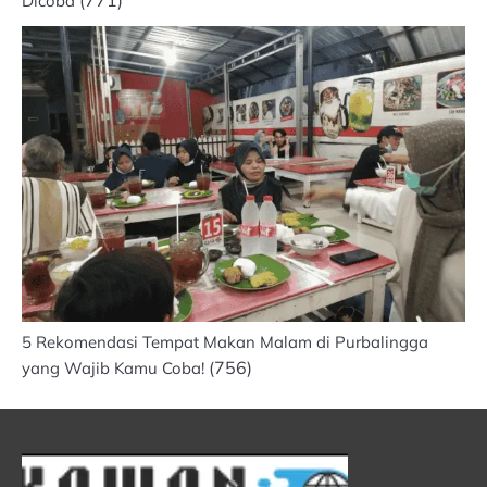
(771)
Dicoba
5 Rekomendasi Tempat Makan Malam di Purbalingga
(756)
yang Wajib Kamu Coba!