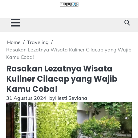
Skip
to
Cilacap
Tokoh
Sukses
content
Story
Home
Traveling
Rasakan Lezatnya Wisata Kuliner Cilacap yang Wajib
Kamu Coba!
Rasakan Lezatnya Wisata
Kuliner Cilacap yang Wajib
Kamu Coba!
31 Agustus 2024
by
Hesti Seviana