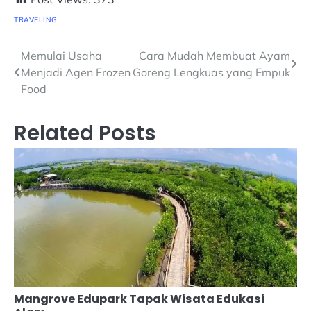
TRAVELING
Navigasi
Memulai Usaha
Cara Mudah Membuat Ayam
Menjadi Agen Frozen
Goreng Lengkuas yang Empuk
pos
Food
Related Posts
Mangrove Edupark Tapak Wisata Edukasi