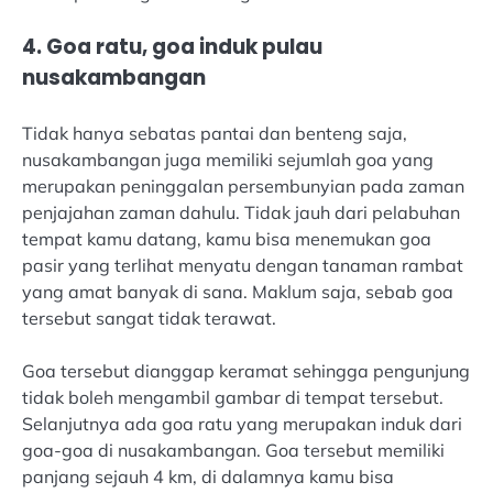
4. Goa ratu, goa induk pulau
nusakambangan
Tidak hanya sebatas pantai dan benteng saja,
nusakambangan juga memiliki sejumlah goa yang
merupakan peninggalan persembunyian pada zaman
penjajahan zaman dahulu. Tidak jauh dari pelabuhan
tempat kamu datang, kamu bisa menemukan goa
pasir yang terlihat menyatu dengan tanaman rambat
yang amat banyak di sana. Maklum saja, sebab goa
tersebut sangat tidak terawat.
Goa tersebut dianggap keramat sehingga pengunjung
tidak boleh mengambil gambar di tempat tersebut.
Selanjutnya ada goa ratu yang merupakan induk dari
goa-goa di nusakambangan. Goa tersebut memiliki
panjang sejauh 4 km, di dalamnya kamu bisa