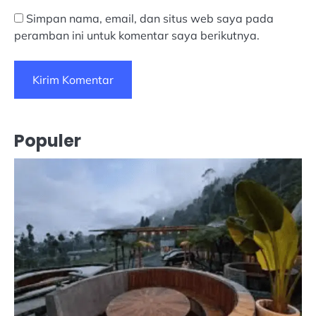
Simpan nama, email, dan situs web saya pada
peramban ini untuk komentar saya berikutnya.
Populer