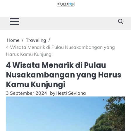
Skip
to
Cilacap
Tokoh
Sukses
content
Story
Home
Traveling
4 Wisata Menarik di Pulau Nusakambangan yang
Harus Kamu Kunjungi
4 Wisata Menarik di Pulau
Nusakambangan yang Harus
Kamu Kunjungi
3 September 2024
by
Hesti Seviana