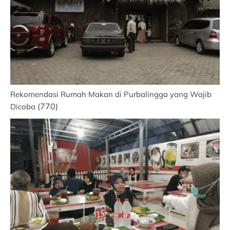
Rekomendasi Rumah Makan di Purbalingga yang Wajib
(770)
Dicoba