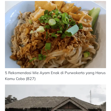
5 Rekomendasi Mie Ayam Enak di Purwokerto yang Harus
(827)
Kamu Coba