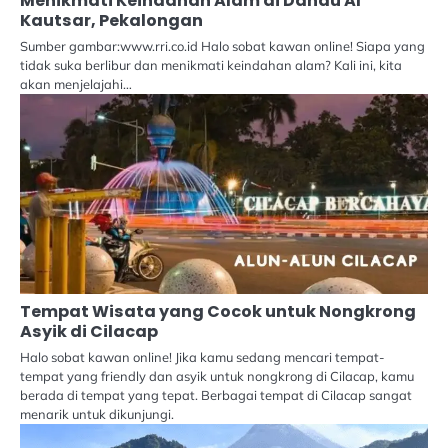
Menikmati Keindahan Alam di Danau Al
Kautsar, Pekalongan
Sumber gambar:www.rri.co.id Halo sobat kawan online! Siapa yang
tidak suka berlibur dan menikmati keindahan alam? Kali ini, kita
akan menjelajahi…
Tempat Wisata yang Cocok untuk Nongkrong
Asyik di Cilacap
Halo sobat kawan online! Jika kamu sedang mencari tempat-
tempat yang friendly dan asyik untuk nongkrong di Cilacap, kamu
berada di tempat yang tepat. Berbagai tempat di Cilacap sangat
menarik untuk dikunjungi.