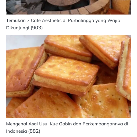
Temukan 7 Cafe Aesthetic di Purbalingga yang Wajib
(903)
Dikunjungi
Mengenal Asal Usul Kue Gabin dan Perkembangannya di
(882)
Indonesia