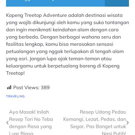
Kopeng Treetop Adventure adalah destinasi wisata
yang wajib dikunjungi oleh kamu yang suka tantangan
dan ingin menikmati keindahan alam dengan cara
yang berbeda. Dengan berbagai wahana seru dan
fasilitas lengkap, kamu bisa merasakan sensasi
petualangan yang nggak terlupakan di tengah alam
yang asri. Jangan lupa ajak teman-teman atau
keluargamu untuk berpetualang bareng di Kopeng
Treetop!
Post Views:
389
TRAVELING
Navigasi
Ayo Masak! Inilah
Resep Udang Pedas
Resep Tori No Teba
Kemangi, Lezat, Pedas, dan
pos
dengan Rasa yang
Segar, Pas Banget untuk
Luar Biasa
Nasi Putih!