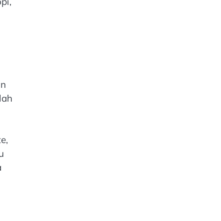
pi,
an
lah
e,
u
a