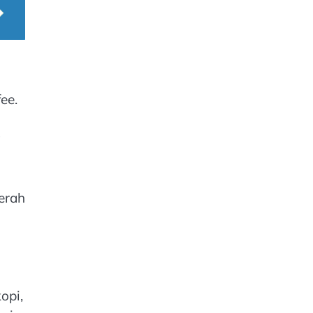
ee.
a
erah
opi,