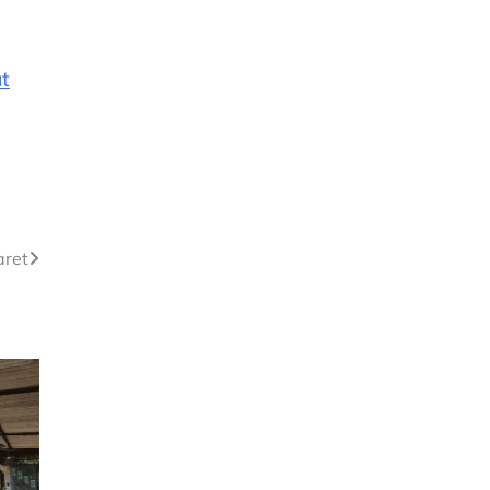
t
aret