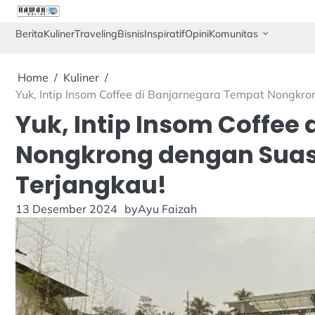
Skip
to
Berita
Kuliner
Traveling
Bisnis
Inspiratif
Opini
Komunitas
content
Home
Kuliner
Yuk, Intip Insom Coffee di Banjarnegara Tempat Nongk
Yuk, Intip Insom Coffee
Nongkrong dengan Sua
Terjangkau!
13 Desember 2024
by
Ayu Faizah