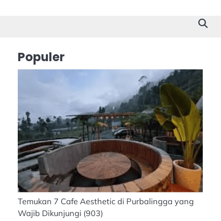
Cilacap
Tokoh
Suk
Stor
Populer
Temukan 7 Cafe Aesthetic di Purbalingga yang
Wajib Dikunjungi
(903)