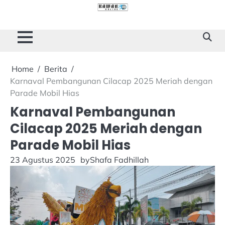
Skip
to
Cilacap
Tokoh
Sukses
content
Story
Home
Berita
Karnaval Pembangunan Cilacap 2025 Meriah dengan
Parade Mobil Hias
Karnaval Pembangunan
Cilacap 2025 Meriah dengan
Parade Mobil Hias
23 Agustus 2025
by
Shafa Fadhillah