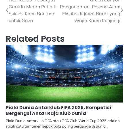
Navigasi
Garuda Merah Putih-II
Pangandaran, Pesona Alam
pos
Sukses Kirim Bantuan
Eksotis di Jawa Barat yang
untuk Gaza
Wajib Kamu Kunjungi
Related Posts
Piala Dunia Antarklub FIFA 2025, Kompetisi
Bergengsi Antar Raja Klub Dunia
Piala Dunia Antarklub FIFA atau FIFA Club World Cup 2025 adalah
salah satu turnamen sepak bola paling bergengsi di dunia…