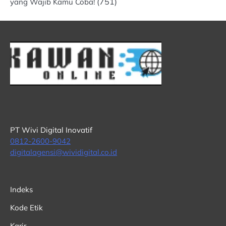
(751)
yang Wajib Kamu Coba!
PT Wivi Digital Inovatif
0812-2600-9042
digitalagensi@wividigital.co.id
Indeks
Kode Etik
Karir