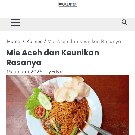
Skip
to
Cilacap
Tokoh
Sukses
content
Story
Home
Kuliner
Mie Aceh dan Keunikan Rasanya
Mie Aceh dan Keunikan
Rasanya
15 Januari 2026
by
Erlyn