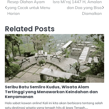
Navigasi
Resep Olahan Ayam
Isra Mi’raj 1447 H, Amalan
yang Cocok untuk Menu
dan Doa yang Bisa
pos
Harian
Diamalkan
Related Posts
Seribu Batu Semliro Kudus, Wisata Alam
Tertinggi yang Menawarkan Keindahan dan
Kenyamanan
Halo sobat kawan online! Kali ini kita akan berbicara tentang salah
satu destinasi wisata yang tengah hits di Jawa Tengah,…