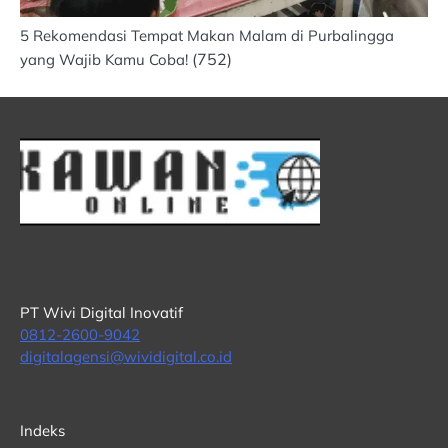
5 Rekomendasi Tempat Makan Malam di Purbalingga
(752)
yang Wajib Kamu Coba!
PT Wivi Digital Inovatif
0812-2600-9042
digitalagensi@wividigital.co.id
Indeks