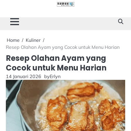
Skip
to
Cilacap
Tokoh
Sukses
content
Story
Home
Kuliner
Resep Olahan Ayam yang Cocok untuk Menu Harian
Resep Olahan Ayam yang
Cocok untuk Menu Harian
14 Januari 2026
by
Erlyn