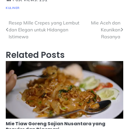
KULINER
Navigasi
Resep Mille Crepes yang Lembut
Mie Aceh dan
dan Elegan untuk Hidangan
Keunikan
pos
Istimewa
Rasanya
Related Posts
Mie Tiaw Goreng Sajian Nusantara yang