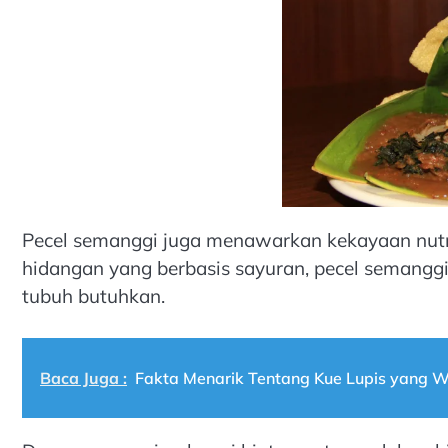
Pecel semanggi juga menawarkan kekayaan nutri
hidangan yang berbasis sayuran, pecel semanggi
tubuh butuhkan.
Baca Juga :
Fakta Menarik Tentang Kue Lupis yang Wa