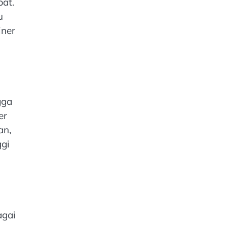
pat.
u
iner
gga
er
an,
ggi
agai