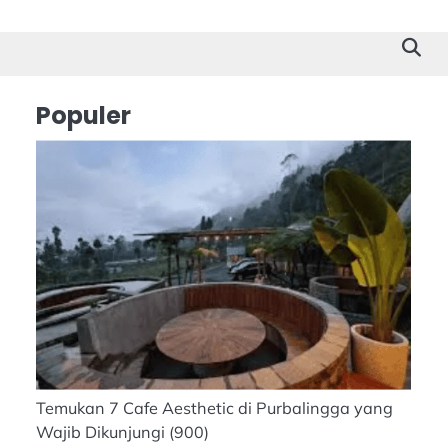
Cilacap
Tokoh
Suk
Stor
Populer
Temukan 7 Cafe Aesthetic di Purbalingga yang
Wajib Dikunjungi
(900)