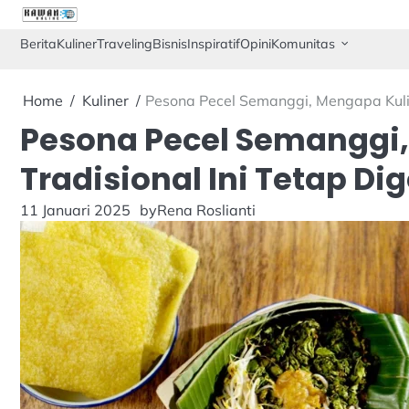
Skip
to
Berita
Kuliner
Traveling
Bisnis
Inspiratif
Opini
Komunitas
content
Home
Kuliner
Pesona Pecel Semanggi, Mengapa Kuline
Pesona Pecel Semanggi,
Tradisional Ini Tetap Di
11 Januari 2025
by
Rena Roslianti