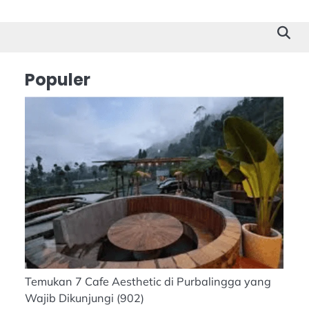
Cilacap
Tokoh
Suk
Stor
Populer
Temukan 7 Cafe Aesthetic di Purbalingga yang
Wajib Dikunjungi
(902)