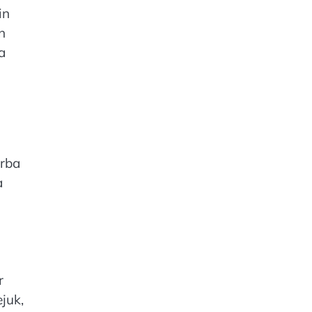
in
n
a
urba
a
r
juk,