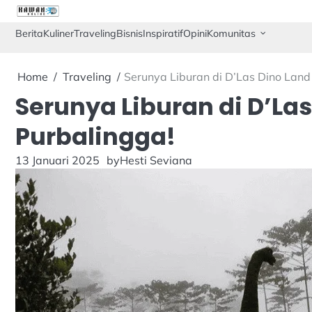
Skip
to
Berita
Kuliner
Traveling
Bisnis
Inspiratif
Opini
Komunitas
content
Home
Traveling
Serunya Liburan di D’Las Dino Land
Serunya Liburan di D’La
Purbalingga!
13 Januari 2025
by
Hesti Seviana