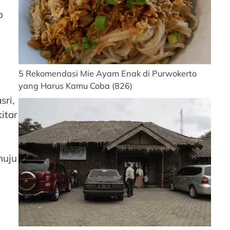
o
5 Rekomendasi Mie Ayam Enak di Purwokerto
yang Harus Kamu Coba
(826)
ri,
itar
nuju