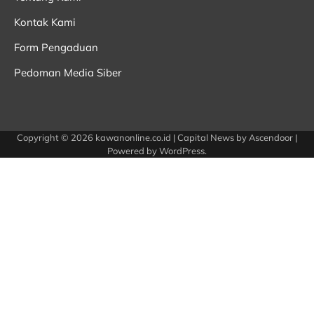
Kontak Kami
Form Pengaduan
Pedoman Media Siber
Copyright © 2026
kawanonline.co.id
| Capital News by
Ascendoor
|
Powered by
WordPress
.