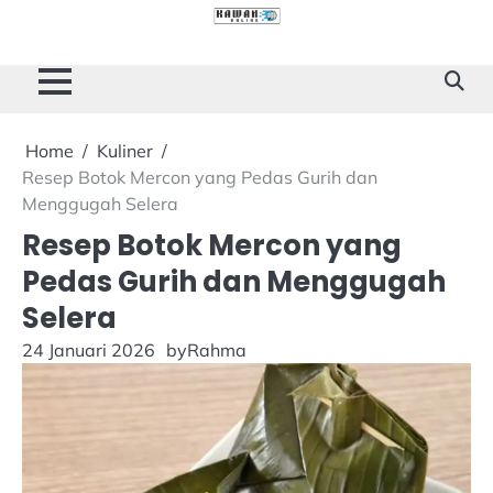
Skip
to
Cilacap
Tokoh
Sukses
content
Story
Home
Kuliner
Resep Botok Mercon yang Pedas Gurih dan
Menggugah Selera
Resep Botok Mercon yang
Pedas Gurih dan Menggugah
Selera
24 Januari 2026
by
Rahma