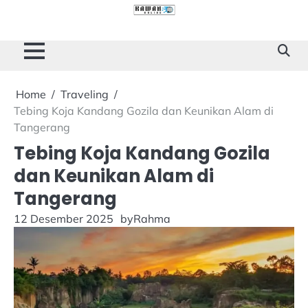
Skip
to
Cilacap
Tokoh
Sukses
content
Story
Home
Traveling
Tebing Koja Kandang Gozila dan Keunikan Alam di
Tangerang
Tebing Koja Kandang Gozila
dan Keunikan Alam di
Tangerang
12 Desember 2025
by
Rahma